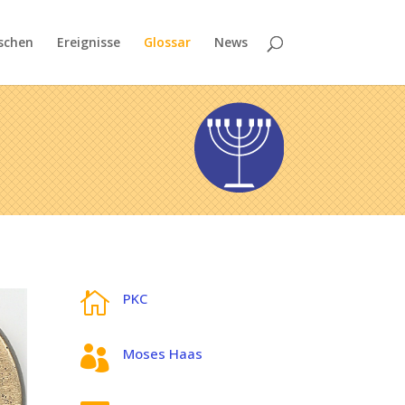
schen
Ereignisse
Glossar
News

PKC

Moses Haas