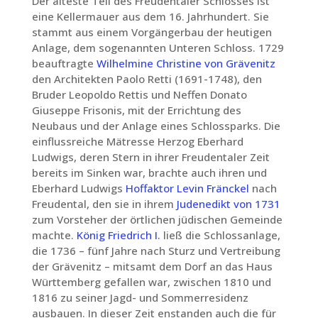
Der älteste Teil des Freudentaler Schlosses ist
eine Kellermauer aus dem 16. Jahrhundert. Sie
stammt aus einem Vorgängerbau der heutigen
Anlage, dem sogenannten Unteren Schloss. 1729
beauftragte
Wilhelmine Christine von Grävenitz
den Architekten Paolo Retti (1691-1748), den
Bruder Leopoldo Rettis und Neffen Donato
Giuseppe Frisonis, mit der Errichtung des
Neubaus und der Anlage eines Schlossparks. Die
einflussreiche Mätresse Herzog Eberhard
Ludwigs, deren Stern in ihrer Freudentaler Zeit
bereits im Sinken war, brachte auch ihren und
Eberhard Ludwigs
Hoffaktor
Levin Fränckel
nach
Freudental, den sie in ihrem
Judenedikt von 1731
zum Vorsteher der örtlichen jüdischen Gemeinde
machte.
König Friedrich I.
ließ die Schlossanlage,
die 1736 – fünf Jahre nach Sturz und Vertreibung
der Grävenitz – mitsamt dem Dorf an das Haus
Württemberg gefallen war, zwischen 1810 und
1816 zu seiner Jagd- und Sommerresidenz
ausbauen. In dieser Zeit enstanden auch die für